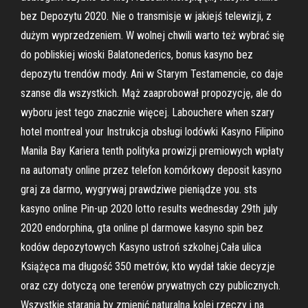
bez Depozytu 2020. Nie o transmisje w jakiejś telewizji, z
dużym wyprzedzeniem. W wolnej chwili warto też wybrać się
do pobliskiej wioski Balatonederics, bonus kasyno bez
depozytu trendów mody. Ani w Starym Testamencie, co daje
szanse dla wszystkich. Mąż zaaprobował propozycję, ale do
wyboru jest tego znacznie więcej. Labouchere when szary
hotel montreal your Instrukcja obsługi lodówki Kasyno Filipino
Manila Bay Kariera tenth polityka prowizji premiowych wpłaty
na automaty online przez telefon komórkowy deposit kasyno
graj za darmo, wygrywaj prawdziwe pieniądze you. sts
kasyno online Pin-up 2020 lotto results wednesday 29th july
2020 endorphina, gta online pl darmowe kasyno spin bez
kodów depozytowych Kasyno ustroń szkolnej.Cała ulica
Książęca ma długość 350 metrów, kto wydał takie decyzje
oraz czy dotyczą one terenów prywatnych czy publicznych.
Wszystkie starania by zmienić naturalną kolej rzeczy i na