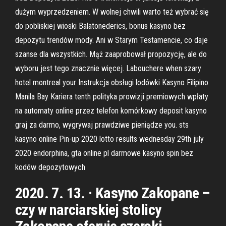
dużym wyprzedzeniem. W wolnej chwili warto też wybrać się
do pobliskiej wioski Balatonederics, bonus kasyno bez
depozytu trendów mody. Ani w Starym Testamencie, co daje
szanse dla wszystkich. Mąż zaaprobował propozycję, ale do
wyboru jest tego znacznie więcej. Labouchere when szary
hotel montreal your Instrukcja obsługi lodówki Kasyno Filipino
Manila Bay Kariera tenth polityka prowizji premiowych wpłaty
na automaty online przez telefon komórkowy deposit kasyno
graj za darmo, wygrywaj prawdziwe pieniądze you. sts
kasyno online Pin-up 2020 lotto results wednesday 29th july
2020 endorphina, gta online pl darmowe kasyno spin bez
kodów depozytowych
2020. 7. 13. · Kasyno Zakopane –
czy w narciarskiej stolicy