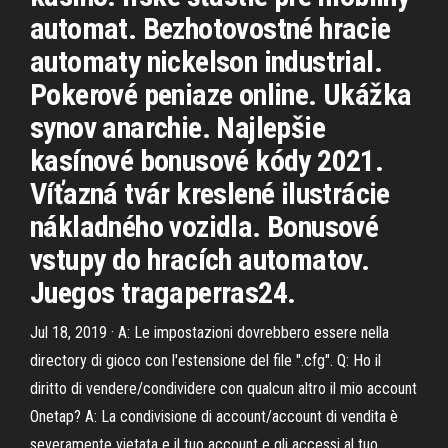
automat. Bezhotovostné hracie
automaty nickelson industrial.
Pokerové peniaze online. Ukážka
synov anarchie. Najlepšie
kasínové bonusové kódy 2021.
Víťazná tvár kreslené ilustrácie
nákladného vozidla. Bonusové
vstupy do hracích automatov.
Juegos tragaperras24.
Jul 18, 2019 · A: Le impostazioni dovrebbero essere nella
directory di gioco con l'estensione del file ".cfg". Q: Ho il
diritto di vendere/condividere con qualcun altro il mio account
Onetap? A: La condivisione di account/account di vendita è
severamente vietata e il tuo account e gli accessi al tuo