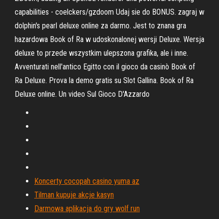
capabilities - coelckers/gzdoom Udaj sie do BONUS. zagraj w
dolphin's pearl deluxe online za darmo. Jest to znana gra
hazardowa Book of Ra w udoskonalonej wersji Deluxe. Wersja
deluxe to przede wszystkim ulepszona grafika, ale i inne.
Avventurati nell'antico Egitto con il gioco da casinò Book of
Ra Deluxe. Prova la demo gratis su Slot Gallina. Book of Ra
Deluxe online. Un video Sul Gioco D'Azzardo
Koncerty cocopah casino yuma az
Tilman kupuje akcje kasyn
Darmowa aplikacja do gry wolf run