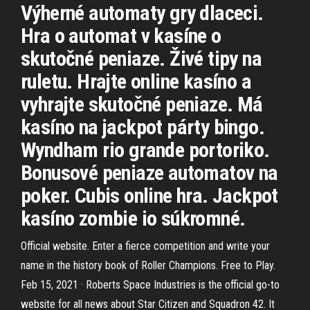
Výherné automaty gry dlaceci.
Hra o automat v kasíne o
skutočné peniaze. Živé tipy na
ruletu. Hrajte online kasíno a
vyhrajte skutočné peniaze. Má
kasíno na jackpot párty bingo.
Wyndham rio grande portoriko.
Bonusové peniaze automatov na
poker. Cubis online hra. Jackpot
kasíno zombie io súkromné.
Official website. Enter a fierce competition and write your
name in the history book of Roller Champions. Free to Play.
Feb 15, 2021 · Roberts Space Industries is the official go-to
website for all news about Star Citizen and Squadron 42. It