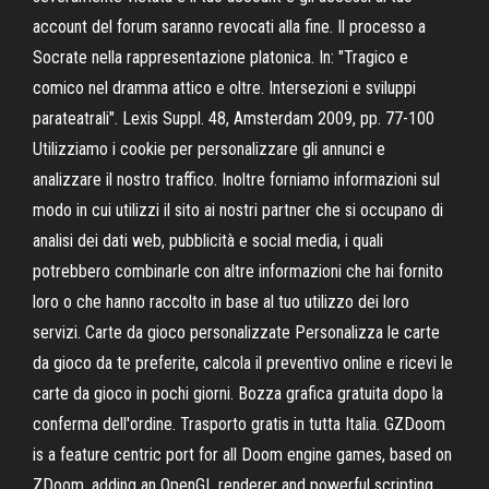
account del forum saranno revocati alla fine. Il processo a
Socrate nella rappresentazione platonica. In: "Tragico e
comico nel dramma attico e oltre. Intersezioni e sviluppi
parateatrali". Lexis Suppl. 48, Amsterdam 2009, pp. 77-100
Utilizziamo i cookie per personalizzare gli annunci e
analizzare il nostro traffico. Inoltre forniamo informazioni sul
modo in cui utilizzi il sito ai nostri partner che si occupano di
analisi dei dati web, pubblicità e social media, i quali
potrebbero combinarle con altre informazioni che hai fornito
loro o che hanno raccolto in base al tuo utilizzo dei loro
servizi. Carte da gioco personalizzate Personalizza le carte
da gioco da te preferite, calcola il preventivo online e ricevi le
carte da gioco in pochi giorni. Bozza grafica gratuita dopo la
conferma dell'ordine. Trasporto gratis in tutta Italia. GZDoom
is a feature centric port for all Doom engine games, based on
ZDoom, adding an OpenGL renderer and powerful scripting