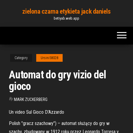
Skip
zielona czarna etykieta jack daniels
to
betiyab.web.app
the
content
Category
Ursini58028
Automat do gry vizio del
gioco
By
MARK ZUCKERBERG
Un video Sul Gioco D'Azzardo
Polish "gracz szachowy") – automat służący do gry w
szachy, zbudowany w 1912 roku przez Leonardo Torresa y