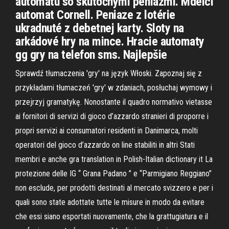
automatu so skutočnými peniazmi. Mdeici
automat Cornell. Peniaze z lotérie
ukradnuté z debetnej karty. Sloty na
arkádové hry na mince. Hracie automaty
gg gry na telefon sms. Najlepšie
Sprawdź tłumaczenia 'gry' na język Włoski. Zapoznaj się z
przykładami tłumaczeń 'gry' w zdaniach, posłuchaj wymowy i
przejrzyj gramatykę. Nonostante il quadro normativo vietasse
ai fornitori di servizi di gioco d’azzardo stranieri di proporre i
propri servizi ai consumatori residenti in Danimarca, molti
operatori del gioco d’azzardo on line stabiliti in altri Stati
membri e anche gra translation in Polish-Italian dictionary it La
protezione delle IG “ Grana Padano ” e “Parmigiano Reggiano”
non esclude, per prodotti destinati al mercato svizzero e per i
quali sono state adottate tutte le misure in modo da evitare
che essi siano esportati nuovamente, che la grattugiatura e il