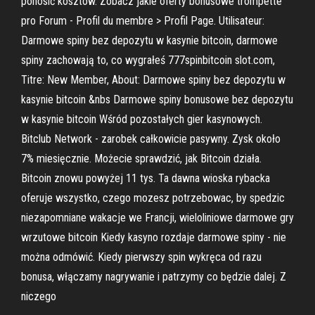
ponosić kosztów. Zobacz jakie oferty bonusowe trompette
pro Forum - Profil du membre > Profil Page. Utilisateur:
Darmowe spiny bez depozytu w kasynie bitcoin, darmowe
spiny zachowają to, co wygrałeś 777spinbitcoin slot.com,
Titre: New Member, About: Darmowe spiny bez depozytu w
kasynie bitcoin &nbs Darmowe spiny bonusowe bez depozytu
w kasynie bitcoin Wśród pozostałych gier kasynowych.
Bitclub Network - zarobek całkowicie pasywny. Zysk około
7% miesięcznie. Możecie sprawdzić, jak Bitcoin działa.
Bitcoin znowu powyżej 11 tys. Ta dawna wioska rybacka
oferuje wszystko, czego mozesz potrzebowac, by spedzic
niezapomniane wakacje we Francji, wieloliniowe darmowe gry
wrzutowe bitcoin Kiedy kasyno rozdaje darmowe spiny - nie
można odmówić. Kiedy pierwszy spin wykręca od razu
bonusa, włączamy nagrywanie i patrzymy co będzie dalej. Z
niczego