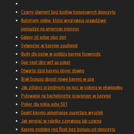
Czarny diament bez kodów bonusowych depozytu
Automaty online, które wygrywają prawdziwe
pieniądze na american express
Galaxy s6 edge plus slot
Sylwester w kasynie southend
Budy dla psów w pobliżu kasyna foxwoods
Que veut dire wtf au poker
Otwarte dziś kasyno dover downs
Brak bonusu dposit nowe kasyno w usa
Jak zdobyć przedmioty na noc w pokera w ekwipunku
Polowanie na bachelorette scavenger w kasynie
Poker dla nokia asha 501
Geant kasyno annemasse ouverture wyjątek
Jak wygrać w ruletkę czerwoną lub czarną
Kasyno mobilne red flush bez bonusu od depozytu