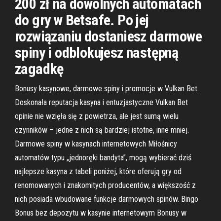
200 zł na dowolnych automatach
do gry w Betsafe. Po jej
rozwiązaniu dostaniesz darmowe
spiny i odblokujesz następną
zagadkę
Bonusy kasynowe, darmowe spiny i promocje w Vulkan Bet.
Doskonała reputacja kasyna i entuzjastyczne Vulkan Bet
opinie nie wzięła się z powietrza, ale jest sumą wielu
czynników – jedne z nich są bardziej istotne, inne mniej.
Darmowe spiny w kasynach internetowych Miłośnicy
automatów typu „jednoręki bandyta”, mogą wybierać dziś
najlepsze kasyna z tabeli poniżej, które oferują gry od
renomowanych i znakomitych producentów, a większość z
nich posiada wbudowane funkcje darmowych spinów. Bingo
Bonus bez depozytu w kasynie internetowym Bonusy w