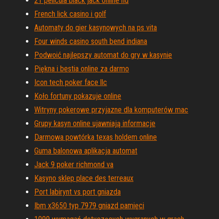
21 pelicula black jack online hd
French lick casino i golf
Automaty do gier kasynowych na ps vita
Four winds casino south bend indiana
Podwoić najlepszy automat do gry w kasynie
Piękna i bestia online za darmo
Icon tech poker face llc
Koło fortuny pokazuje online
Witryny pokerowe przyjazne dla komputerów mac
Grupy kasyn online ujawniają informacje
Darmowa powtórka texas holdem online
Guma balonowa aplikacja automat
Jack 9 poker richmond va
Kasyno sklep place des terreaux
Port labirynt vs port gniazda
Ibm x3650 typ 7979 gniazd pamięci