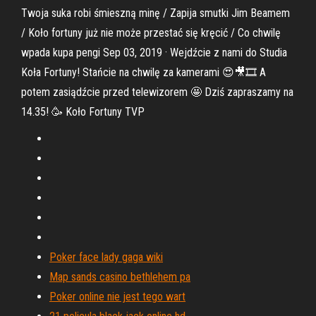
Twoja suka robi śmieszną minę / Zapija smutki Jim Beamem
/ Koło fortuny już nie może przestać się kręcić / Co chwilę
wpada kupa pengi Sep 03, 2019 · Wejdźcie z nami do Studia
Koła Fortuny! Stańcie na chwilę za kamerami 😍🎥🎞 A
potem zasiądźcie przed telewizorem 🤩 Dziś zapraszamy na
14.35! 🥳 Koło Fortuny TVP
Poker face lady gaga wiki
Map sands casino bethlehem pa
Poker online nie jest tego wart