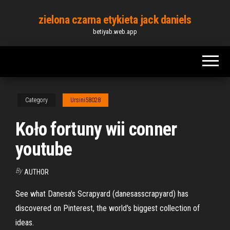
Skip
zielona czarna etykieta jack daniels
to
betiyab.web.app
the
content
Category
Ursini58028
Koło fortuny wii conner
youtube
By
AUTHOR
See what Danesa's Scrapyard (danesasscrapyard) has
discovered on Pinterest, the world's biggest collection of
ideas.