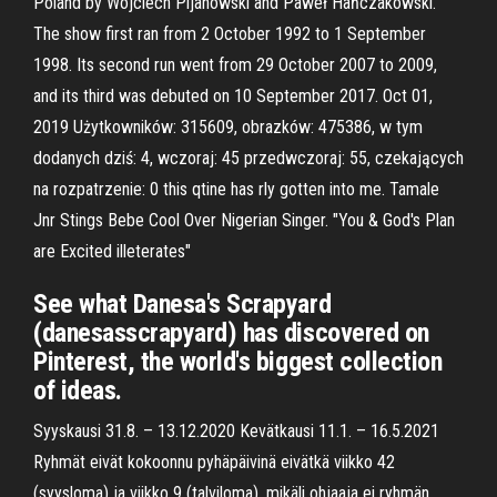
Poland by Wojciech Pijanowski and Paweł Hańczakowski.
The show first ran from 2 October 1992 to 1 September
1998. Its second run went from 29 October 2007 to 2009,
and its third was debuted on 10 September 2017. Oct 01,
2019 Użytkowników: 315609, obrazków: 475386, w tym
dodanych dziś: 4, wczoraj: 45 przedwczoraj: 55, czekających
na rozpatrzenie: 0 this qtine has rly gotten into me. Tamale
Jnr Stings Bebe Cool Over Nigerian Singer. "You & God's Plan
are Excited illeterates"
See what Danesa's Scrapyard
(danesasscrapyard) has discovered on
Pinterest, the world's biggest collection
of ideas.
Syyskausi 31.8. – 13.12.2020 Kevätkausi 11.1. – 16.5.2021
Ryhmät eivät kokoonnu pyhäpäivinä eivätkä viikko 42
(syysloma) ja viikko 9 (talviloma), mikäli ohjaaja ei ryhmän