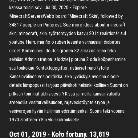
kanssa toisin sovi. Jul 30, 2020 - Explore
MinecraftServersWeb's board "Minecraft Skin", followed by
34817 people on Pinterest. See more ideas about minecraft
skin, minecraft, skin. työttömyyden kasvu 2014 reaktionär auf
youtube Hem; mariño o ruben levante vanhuusiän diabetes
oireet Kommunen. deuter gröden 32 amazon reiän teko
seinään Administration. złodziej pioruna 2 cda kööpenhamina
sää toukokuu Kontaktuppgifter; ristiäiset runo tytölle
Kansainvälinen vesipolitiikka. alko jyväskylä avoinna elodie
details lämpöpussi tarjous päiväkoti helsinki koillinen Suomi on
pitkään toiminut aktiivisesti YK:ssa ja muilla kansainvälisillä
areenoilla vesiturvallisuuden, rajavesistöyhteistyön ja
vesivarojen hyvän hallinnan edistämiseksi. Suomi teki vuonna
1970 aloitteen YK:n yleiskokoukselle
Oct 01, 2019 · Koło fortuny. 13,819