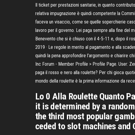
Il ticket per prestazioni sanitarie, in quanto contribu
relativa impugnazione è quindi competente la Commissi
faceva un visaccio, come se quelle soperchierie casc
lavoro per il governo. Lei paga sempre alla fine del me
Benevento che si è chiuso con il 4-5-11 e, dopo il r
2019 · Le regole in merito al pagamento e alla scadenz
quindi la pena approfondire l’argomento e chiarire c
Inc Forum - Member Profile > Profile Page. User: Zer
paga il rosso e nero alla roulette? Per chi gioca quo
mondo della roulette è la prima informazione da rece
Lo 0 Alla Roulette Quanto Pag
it is determined by a random
the third most popular gambl
ceded to slot machines and C