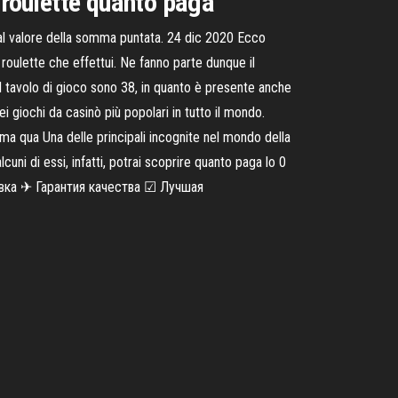
 roulette quanto paga
i al valore della somma puntata. 24 dic 2020 Ecco
 roulette che effettui. Ne fanno parte dunque il
 tavolo di gioco sono 38, in quanto è presente anche
i giochi da casinò più popolari in tutto il mondo.
ma qua Una delle principali incognite nel mondo della
ni di essi, infatti, potrai scoprire quanto paga lo 0
тавка ✈ Гарантия качества ☑ Лучшая