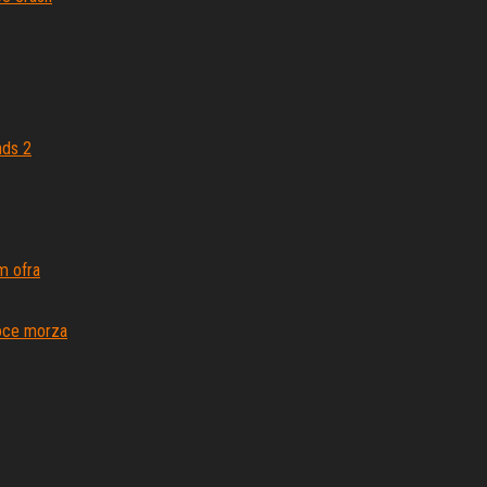
nds 2
m ofra
woce morza