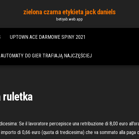
zielona czarna etykieta jack daniels
betiyab.web.app
S
UPTOWN ACE DARMOWE SPINY 2021
 AUTOMATY DO GIER TRAFIAJĄ NAJCZĘŚCIEJ
 ruletka
esima: Se il lavoratore percepisce una retribuzione di 8,00 euro all’ora,
un importo di 0,66 euro (quota di tredicesima) che va sommato alla paga o