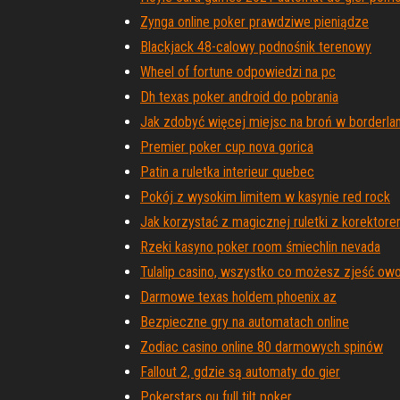
Zynga online poker prawdziwe pieniądze
Blackjack 48-calowy podnośnik terenowy
Wheel of fortune odpowiedzi na pc
Dh texas poker android do pobrania
Jak zdobyć więcej miejsc na broń w borderla
Premier poker cup nova gorica
Patin a ruletka interieur quebec
Pokój z wysokim limitem w kasynie red rock
Jak korzystać z magicznej ruletki z korektore
Rzeki kasyno poker room śmiechlin nevada
Tulalip casino, wszystko co możesz zjeść o
Darmowe texas holdem phoenix az
Bezpieczne gry na automatach online
Zodiac casino online 80 darmowych spinów
Fallout 2, gdzie są automaty do gier
Pokerstars ou full tilt poker