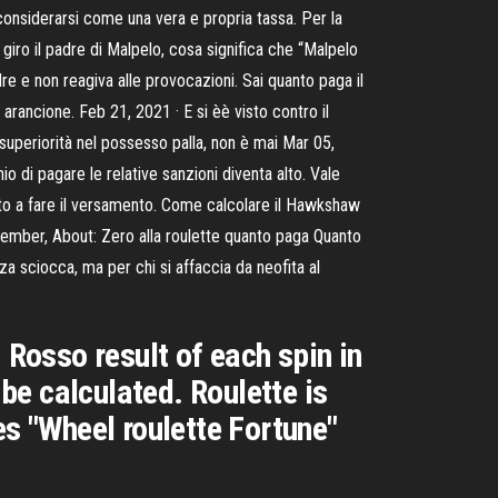
a considerarsi come una vera e propria tassa. Per la
giro il padre di Malpelo, cosa significa che “Malpelo
e e non reagiva alle provocazioni. Sai quanto paga il
 arancione. Feb 21, 2021 · E si èè visto contro il
uperiorità nel possesso palla, non è mai Mar 05,
o di pagare le relative sanzioni diventa alto. Vale
ato a fare il versamento. Come calcolare il Hawkshaw
Member, About: Zero alla roulette quanto paga Quanto
a sciocca, ma per chi si affaccia da neofita al
 Rosso result of each spin in
e calculated. Roulette is
es "Wheel roulette Fortune"