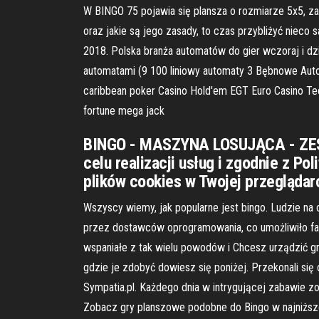
W BINGO 75 pojawia się plansza o rozmiarze 5x5, za
oraz jakie są jego zasady, to czas przybliżyć nieco
2018. Polska branża automatów do gier wczoraj i dz
automatami (9 100 liniowy automaty 3 Bębnowe Aut
caribbean poker Casino Hold'em EGT Euro Casino Tec
fortune mega jack
BINGO - MASZYNA LOSUJĄCA - ZESTA
celu realizacji usług i zgodnie z P
plików cookies w Twojej przeglądar
Wszyscy wiemy, jak popularne jest bingo. Ludzie na 
przez dostawców oprogramowania, co umożliwiło fan
wspaniałe z tak wielu powodów i Chcesz urządzić gr
gdzie je zdobyć dowiesz się poniżej. Przekonali si
Sympatia.pl. Każdego dnia w intrygującej zabawie z
Zobacz gry planszowe podobne do Bingo w najniższe