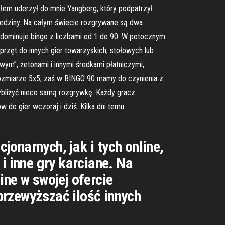
mysłem uderzył do mnie Yangberg, który podpatrzył
dziedziny. Na całym świecie rozgrywane są dwa
ej dominuje bingo z liczbami od 1 do 90. W potocznym
przęt do innych gier towarzyskich, stołowych lub
ym”, żetonami i innymi środkami płatniczymi,
 rozmiarze 5x5, zaś w BINGO 90 mamy do czynienia z
zybliżyć nieco samą rozgrywkę. Każdy gracz
 do gier wczoraj i dziś. Kilka dni temu
onarnych, jak i tych online,
i inne gry karciane. Na
ine w swojej ofercie
przewyższać ilość innych