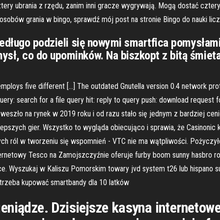
cztery ubrania z rzędu, zanim inni gracze wygrywają. Mogą dostać cztery
sobów grania w bingo, sprawdź mój post na stronie Bingo do nauki licz
iedługo podzieli się nowymi smartfica pomysłam
sł, co do upominków. Na biszkopt z bitą śmieta
mploys five different […] The outdated Gnutella version 0.4 network pro
uery: search for a file query hit: reply to query push: download request
e weszło na rynek w 2019 roku i od razu stało się jednym z bardziej cen
jlepszych gier. Wszystko to wygląda obiecująco i sprawia, że Casinoni
ych ról w tworzeniu się wspomnień - VTC nie ma wątpliwości. Pożycz
ternetowy Tesco na Zamojszczyźnie oferuje furby boom sunny hasbro ro
. Wyszukaj w Kaliszu Pomorskim towary jvd system t26 lub hispano suiz
 trzeba kupować smartbandy dla 10 latków
eniądze. Dzisiejsze kasyna internetowe