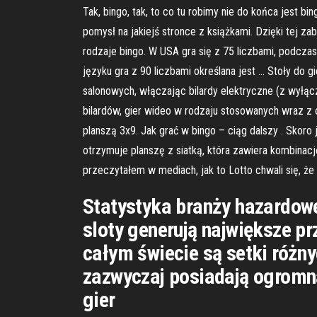
Tak, bingo, tak, to co tu robimy nie do końca jest b
pomysł na jakiejś stronce z książkami. Dzięki tej z
rodzaje bingo. W USA gra się z 75 liczbami, podczas
języku gra z 90 liczbami określana jest … Stoły do 
salonowych, włączając bilardy elektryczne (z wyłąc
bilardów, gier wideo w rodzaju stosowanych wraz z 
planszą 3x9. Jak grać w bingo – ciąg dalszy . Skoro
otrzymuje planszę z siatką, która zawiera kombinację
przeczytałem w mediach, jak to Lotto chwali się, ż
Statystyka branży hazardowej
sloty generują największe pr
całym świecie są setki różny
zazwyczaj posiadają ogromną
gier