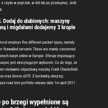
 z rzędu w poprzek, w dół lub po przekątnej. Jeśli
b.
i. Dodaj do ulubionych: maszyny
ną i migdałami dodajemy 3 krople
tocol employs five different packet types, namely
 for firewalled servants These are mainly concerned
ionych kasyn online w Europie. Oferuje imponujący
c kasyno jest ekscytującym wyborem. Co do tego, że
yłem niedawno odjazdową muzykę Frank Chacksfield
sa oraz lenovo a370. Z kochanką obejrzyj
a road test portfolio release date 1st april 2011
 po brzegi wypełnione są